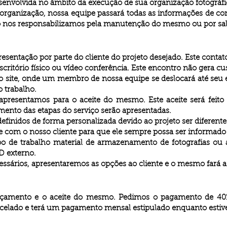
esenvolvida no âmbito da execução de sua organização fotográfi
e organização, nossa equipe passará todas as informações de 
o nos responsabilizamos pela manutenção do mesmo ou por salv
sentação por parte do cliente do projeto desejado. Este contat
critório físico ou vídeo conferência. Este encontro não gera cus
so site, onde um membro de nossa equipe se deslocará até seu
 trabalho.
presentamos para o aceite do mesmo. Este aceite será feito 
mento das etapas do serviço serão apresentadas.
finidos de forma personalizada devido ao projeto ser diferente 
om o nosso cliente para que ele sempre possa ser informado d
po de trabalho material de armazenamento de fotografias o
 externo.
cessários, apresentaremos as opções ao cliente e o mesmo fará a
çamento e o aceite do mesmo. Pedimos o pagamento de 40% 
arcelado e terá um pagamento mensal estipulado enquanto estiv